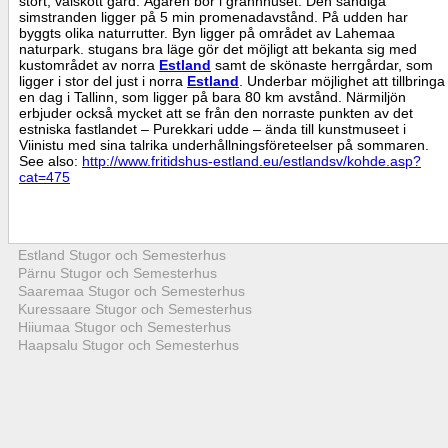
stort, välskött gård. Ägaren bor i grannhuset. Den sandiga
simstranden ligger på 5 min promenadavstånd. På udden har
byggts olika naturrutter. Byn ligger på området av Lahemaa
naturpark. stugans bra läge gör det möjligt att bekanta sig med
kustområdet av norra
Estland
samt de skönaste herrgårdar, som
ligger i stor del just i norra
Estland
. Underbar möjlighet att tillbringa
en dag i Tallinn, som ligger på bara 80 km avstånd. Närmiljön
erbjuder också mycket att se från den norraste punkten av det
estniska fastlandet – Purekkari udde – ända till kunstmuseet i
Viinistu med sina talrika underhållningsföreteelser på sommaren.
See also:
http://www.fritidshus-estland.eu/estlandsv/kohde.asp?
cat=475
Estland Stugor och Semesterhus
Pärnu Stugor och Semesterhus
Saaremaa Stugor och Semesterhus
Kuressaare Stugor och Semesterhus
Hiiumaa Stugor och Semesterhus
Haapsalu Stugor och Semesterhus