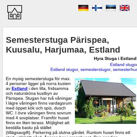
Semesterstuga Pärispea,
Kuusalu, Harjumaa, Estland
Hyra Stuga i Estland
Estland stugo
Estland stugor, semesterstugor, semesterhu
En mysig semesterstuga för max.
4 personer ligger på norra kusten
av
Estland
i den lilla, fridsamma
och natursköna kustbyn av
Pärispea. Stugan har två våningar.
I lägre våningen finns vardagsrum
med öppet kök och spis, dusch
WC. I övre våningen finns sovrum
med 4 sovplatser. Framför huset
finns en liten terass. Möjlighet att
beställa bastu på stället
(tillägsavgift). Parkering på slutna gårdet. Runtom huset finns ett